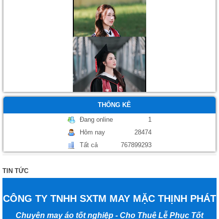
Áo tốt nghiệp
THỐNG KÊ
Đang online
1
Hôm nay
28474
Tất cả
767899293
TIN TỨC
CÔNG TY TNHH SXTM MAY MẶC THỊNH PHÁT
Chuyên may áo tốt nghiệp - Cho Thuê Lễ Phục Tốt