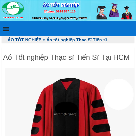
ÁO TỐT NGHIỆP
»
Áo tốt nghiệp Thạc Sĩ Tiến sĩ
Aó Tốt nghiệp Thạc sĩ Tiến Sĩ Tại HCM