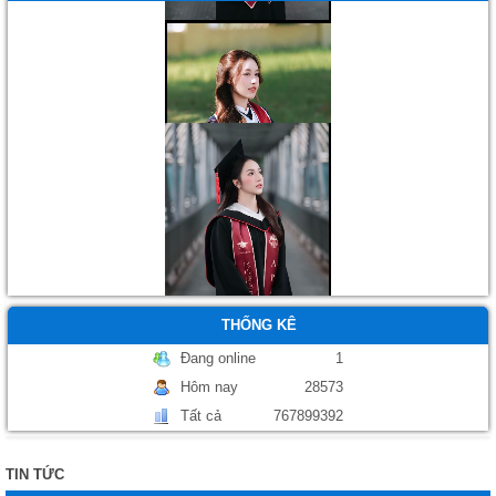
Áo tốt nghiệp
THỐNG KÊ
Đang online
1
Hôm nay
28573
Tất cả
767899392
TIN TỨC