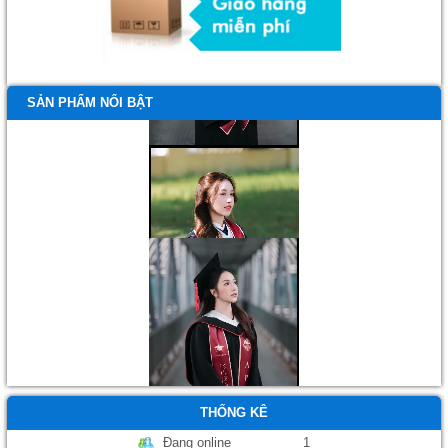
SẢN PHẨM NỔI BẬT
Áo tốt nghiệp
THỐNG KÊ
Đang online
1