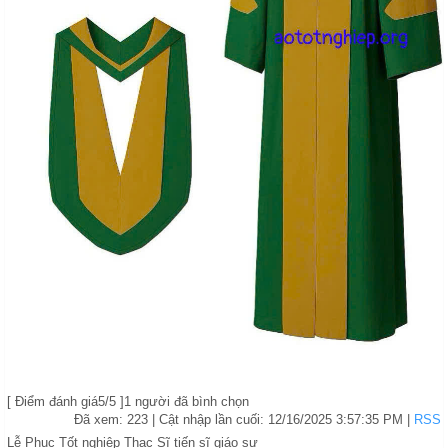
[
Điểm đánh giá
5
/5 ]
1
người đã bình chọn
Đã xem: 223
| Cật nhập lần cuối:
12/16/2025 3:57:35 PM
|
RSS
Lễ Phục Tốt nghiệp Thạc Sĩ tiến sĩ giáo sư