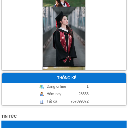
THỐNG KÊ
Đang online
1
Hôm nay
28553
Tất cả
767899372
Áo tốt nghiệp
TIN TỨC