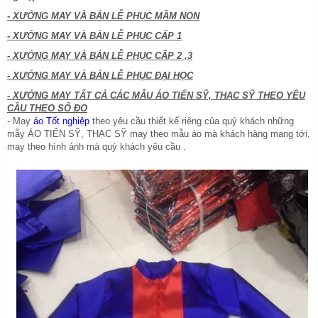
- XƯỞNG MAY VÀ BÁN LỄ PHỤC MẦM NON
- XƯỞNG MAY VÀ BÁN LỄ PHỤC CẤP 1
- XƯỞNG MAY VÀ BÁN LỄ PHỤC CÂP 2 ,3
- XƯỞNG MAY VÀ BÁN LỄ PHỤC ĐẠI HỌC
- XƯỞNG MAY TẤT CẢ CÁC MẪU ÁO TIẾN SỸ, THẠC SỸ THEO YÊU
CẦU THEO SỐ ĐO
- May
áo Tốt nghiệp
theo yêu cầu thiết kế riêng của quý khách những
mẫy ÁO TIẾN SỸ, THẠC SỸ may theo mẫu áo mà khách hàng mang tới,
may theo hình ảnh mà quý khách yêu cầu .