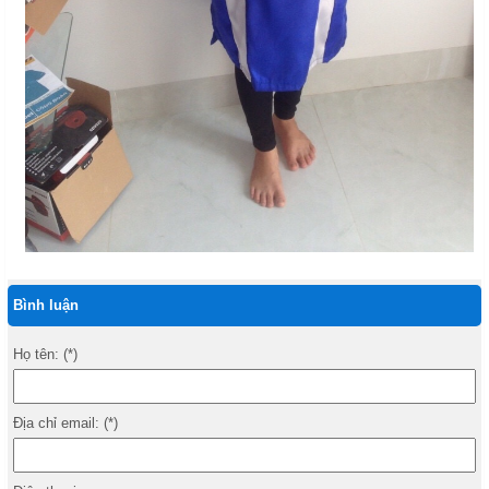
Bình luận
Họ tên: (*)
Địa chỉ email: (*)