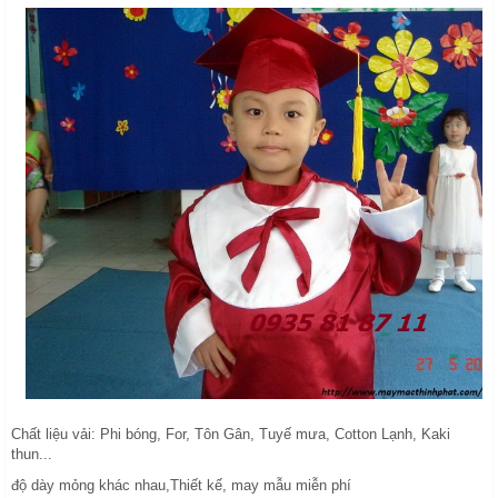
Chất liệu vải: Phi bóng, For, Tôn Gân, Tuyế mưa, Cotton Lạnh, Kaki
thun...
độ dày mỏng khác nhau,Thiết kế, may mẫu miễn phí