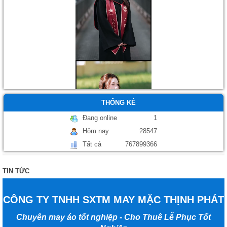
THỐNG KÊ
Đang online
1
Hôm nay
28547
Áo tốt nghiệp
Tất cả
767899366
TIN TỨC
CÔNG TY TNHH SXTM MAY MẶC THỊNH PHÁT
Chuyên may áo tốt nghiệp - Cho Thuê Lễ Phục Tốt